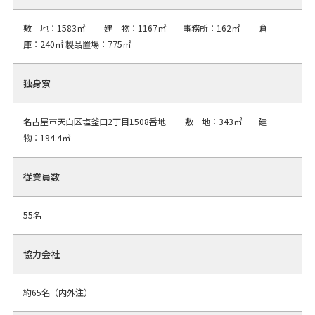
敷 地：1583㎡ 建 物：1167㎡ 事務所：162㎡ 倉
庫：240㎡ 製品置場：775㎡
独身寮
名古屋市天白区塩釜口2丁目1508番地 敷 地：343㎡ 建
物：194.4㎡
従業員数
55名
協力会社
約65名（内外注）