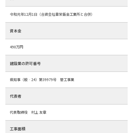
令和元年12月1日（合資会社章栄鈑金工業所と合併）
資本金
490万円
建設業の許可番号
県知事（般‐24）第39979号 管工事業
代表者
代表取締役 村上 友章
工事面積